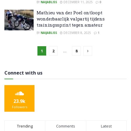
BY
NAIJABLISS
DECEMBER 11, 2025
0
Mathieu van der Poel ontloopt
wonderbaarlijk valpartij tijdens
trainingssprint tegen amateur
BY
NAIJABLISS
DECEMBER 8, 2025
1
1
2
…
8
Connect with us
23.9k
Followers
Trending
Comments
Latest