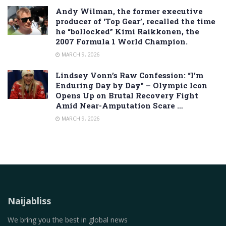
Andy Wilman, the former executive
producer of ‘Top Gear’, recalled the time
he “bollocked” Kimi Raikkonen, the
2007 Formula 1 World Champion.
MARCH 9, 2026
Lindsey Vonn’s Raw Confession: “I’m
Enduring Day by Day” – Olympic Icon
Opens Up on Brutal Recovery Fight
Amid Near-Amputation Scare …
MARCH 9, 2026
Naijabliss
We bring you the best in global news