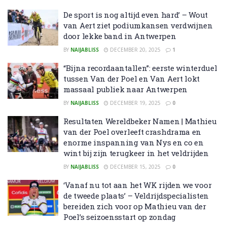
De sport is nog altijd even hard’ – Wout
van Aert ziet podiumkansen verdwijnen
door lekke band in Antwerpen
BY
NAIJABLISS
DECEMBER 20, 2025
1
“Bijna recordaantallen”: eerste winterduel
tussen Van der Poel en Van Aert lokt
massaal publiek naar Antwerpen
BY
NAIJABLISS
DECEMBER 19, 2025
0
Resultaten Wereldbeker Namen | Mathieu
van der Poel overleeft crashdrama en
enorme inspanning van Nys en co en
wint bij zijn terugkeer in het veldrijden
BY
NAIJABLISS
DECEMBER 15, 2025
0
‘Vanaf nu tot aan het WK rijden we voor
de tweede plaats’ – Veldrijdspecialisten
bereiden zich voor op Mathieu van der
Poel’s seizoensstart op zondag