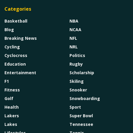
Categories
Basketball
NBA
Blog
NCAA
Breaking News
NFL
Cycling
NRL
Cyclocross
Politics
Education
Rugby
Entertainment
Scholarship
F1
Skiling
Fitness
Snooker
Golf
Snowboarding
Health
Sport
Lakers
Super Bowl
Lakes
Tennessee
Lifestyles
Tennis