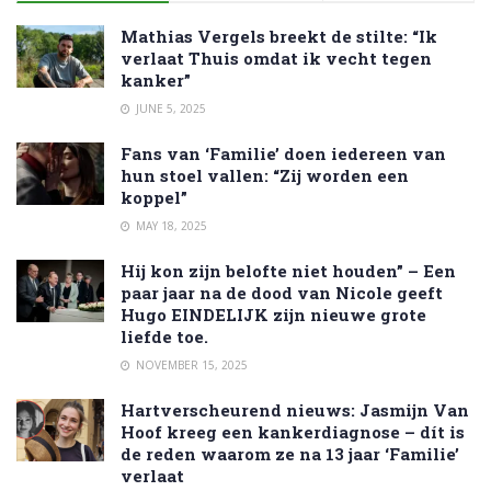
Mathias Vergels breekt de stilte: “Ik
verlaat Thuis omdat ik vecht tegen
kanker”
JUNE 5, 2025
Fans van ‘Familie’ doen iedereen van
hun stoel vallen: “Zij worden een
koppel”
MAY 18, 2025
Hij kon zijn belofte niet houden” – Een
paar jaar na de dood van Nicole geeft
Hugo EINDELIJK zijn nieuwe grote
liefde toe.
NOVEMBER 15, 2025
Hartverscheurend nieuws: Jasmijn Van
Hoof kreeg een kankerdiagnose – dít is
de reden waarom ze na 13 jaar ‘Familie’
verlaat