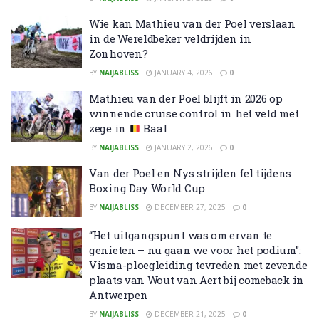
Wie kan Mathieu van der Poel verslaan
in de Wereldbeker veldrijden in
Zonhoven?
BY
NAIJABLISS
JANUARY 4, 2026
0
Mathieu van der Poel blijft in 2026 op
winnende cruise control in het veld met
zege in
Baal
BY
NAIJABLISS
JANUARY 2, 2026
0
Van der Poel en Nys strijden fel tijdens
Boxing Day World Cup
BY
NAIJABLISS
DECEMBER 27, 2025
0
“Het uitgangspunt was om ervan te
genieten – nu gaan we voor het podium”:
Visma-ploegleiding tevreden met zevende
plaats van Wout van Aert bij comeback in
Antwerpen
BY
NAIJABLISS
DECEMBER 21, 2025
0