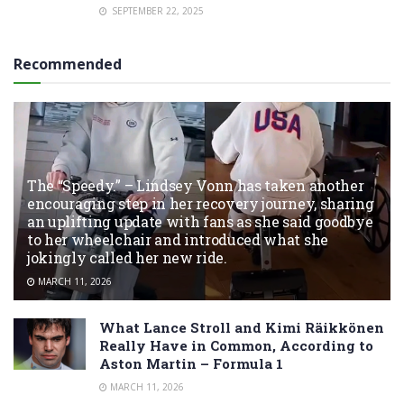
SEPTEMBER 22, 2025
Recommended
The “Speedy.” – Lindsey Vonn has taken another
encouraging step in her recovery journey, sharing
an uplifting update with fans as she said goodbye
to her wheelchair and introduced what she
jokingly called her new ride.
MARCH 11, 2026
What Lance Stroll and Kimi Räikkönen
Really Have in Common, According to
Aston Martin – Formula 1
MARCH 11, 2026