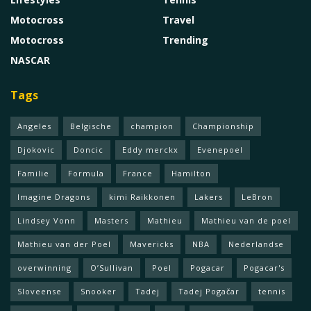
Motocross
Travel
Motocross
Trending
NASCAR
Tags
Angeles
Belgische
champion
Championship
Djokovic
Doncic
Eddy merckx
Evenepoel
Familie
Formula
France
Hamilton
Imagine Dragons
kimi Raikkonen
Lakers
LeBron
Lindsey Vonn
Masters
Mathieu
Mathieu van de poel
Mathieu van der Poel
Mavericks
NBA
Nederlandse
overwinning
O’Sullivan
Poel
Pogacar
Pogacar's
Sloveense
Snooker
Tadej
Tadej Pogačar
tennis