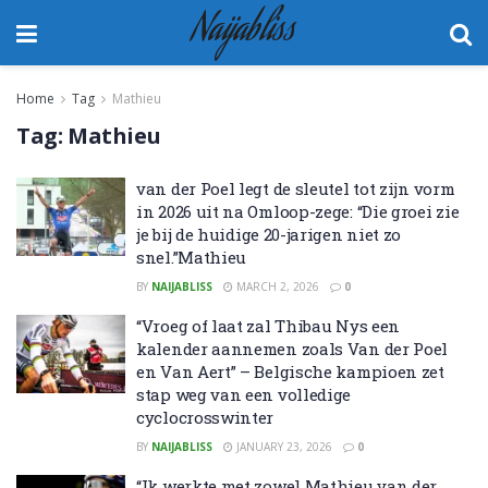
Naijabliss
Home
Tag
Mathieu
Tag:
Mathieu
van der Poel legt de sleutel tot zijn vorm
in 2026 uit na Omloop-zege: “Die groei zie
je bij de huidige 20-jarigen niet zo
snel.”Mathieu
BY
NAIJABLISS
MARCH 2, 2026
0
“Vroeg of laat zal Thibau Nys een
kalender aannemen zoals Van der Poel
en Van Aert” – Belgische kampioen zet
stap weg van een volledige
cyclocrosswinter
BY
NAIJABLISS
JANUARY 23, 2026
0
“Ik werkte met zowel Mathieu van der