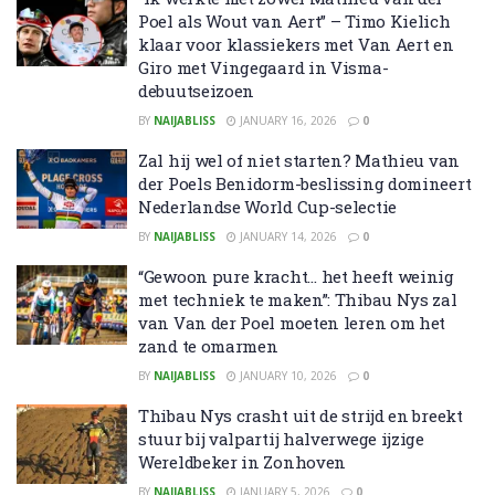
Poel als Wout van Aert” – Timo Kielich
klaar voor klassiekers met Van Aert en
Giro met Vingegaard in Visma-
debuutseizoen
BY
NAIJABLISS
JANUARY 16, 2026
0
Zal hij wel of niet starten? Mathieu van
der Poels Benidorm-beslissing domineert
Nederlandse World Cup-selectie
BY
NAIJABLISS
JANUARY 14, 2026
0
“Gewoon pure kracht… het heeft weinig
met techniek te maken”: Thibau Nys zal
van Van der Poel moeten leren om het
zand te omarmen
BY
NAIJABLISS
JANUARY 10, 2026
0
Thibau Nys crasht uit de strijd en breekt
stuur bij valpartij halverwege ijzige
Wereldbeker in Zonhoven
BY
NAIJABLISS
JANUARY 5, 2026
0