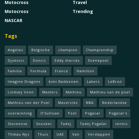
Motocross
Travel
Motocross
Trending
NASCAR
Tags
Angeles
Belgische
champion
Championship
Djokovic
Doncic
Eddy merckx
Evenepoel
Familie
Formula
France
Hamilton
Imagine Dragons
kimi Raikkonen
Lakers
LeBron
Lindsey Vonn
Masters
Mathieu
Mathieu van de poel
Mathieu van der Poel
Mavericks
NBA
Nederlandse
overwinning
O’Sullivan
Poel
Pogacar
Pogacar's
Sloveense
Snooker
Tadej
Tadej Pogačar
tennis
Thibau Nys
Thuis
UAE
Van
Verstappen