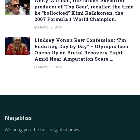
Andy Wilman, the former executive
producer of ‘Top Gear’, recalled the time
he “bollocked” Kimi Raikkonen, the
2007 Formula 1 World Champion.
MARCH 9, 2026
Lindsey Vonn’s Raw Confession: “I’m
Enduring Day by Day” – Olympic Icon
Opens Up on Brutal Recovery Fight
Amid Near-Amputation Scare …
MARCH 9, 2026
Naijabliss
We bring you the best in global news