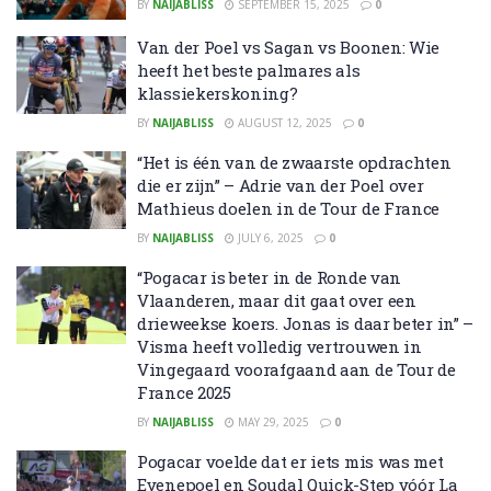
BY
NAIJABLISS
SEPTEMBER 15, 2025
0
Van der Poel vs Sagan vs Boonen: Wie
heeft het beste palmares als
klassiekerskoning?
BY
NAIJABLISS
AUGUST 12, 2025
0
“Het is één van de zwaarste opdrachten
die er zijn” – Adrie van der Poel over
Mathieus doelen in de Tour de France
BY
NAIJABLISS
JULY 6, 2025
0
“Pogacar is beter in de Ronde van
Vlaanderen, maar dit gaat over een
drieweekse koers. Jonas is daar beter in” –
Visma heeft volledig vertrouwen in
Vingegaard voorafgaand aan de Tour de
France 2025
BY
NAIJABLISS
MAY 29, 2025
0
Pogacar voelde dat er iets mis was met
Evenepoel en Soudal Quick-Step vóór La