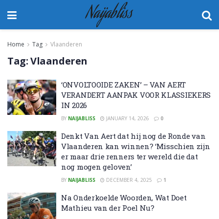
Naijabliss
Home
Tag
Vlaanderen
Tag:
Vlaanderen
‘ONVOLTOOIDE ZAKEN’ – VAN AERT
VERANDERT AANPAK VOOR KLASSIEKERS
IN 2026
BY
NAIJABLISS
JANUARY 14, 2026
0
Denkt Van Aert dat hij nog de Ronde van
Vlaanderen kan winnen? ‘Misschien zijn
er maar drie renners ter wereld die dat
nog mogen geloven’
BY
NAIJABLISS
DECEMBER 4, 2025
1
Na Onderkoelde Woorden, Wat Doet
Mathieu van der Poel Nu?