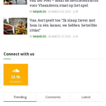
van der Poel – maar de favorietenstatus
voor Vlaanderen staat op het spel
BY
NAIJABLISS
MARCH 24, 2025
0
Van Aert geeft toe: “Ik slaap liever met
hem in één kamer, we hebben hetzelfde
ritme.”
BY
NAIJABLISS
MARCH 12, 2025
0
Connect with us
23.9k
Followers
Trending
Comments
Latest