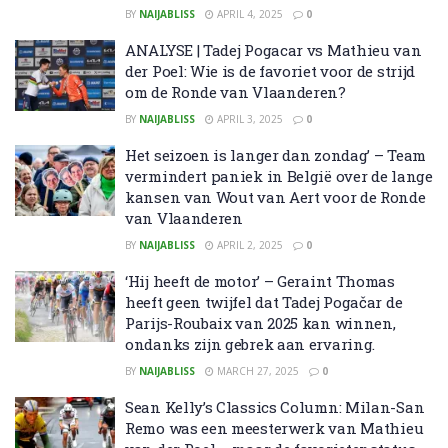
BY
NAIJABLISS
APRIL 4, 2025
0
ANALYSE | Tadej Pogacar vs Mathieu van
der Poel: Wie is de favoriet voor de strijd
om de Ronde van Vlaanderen?
BY
NAIJABLISS
APRIL 3, 2025
0
Het seizoen is langer dan zondag’ – Team
vermindert paniek in België over de lange
kansen van Wout van Aert voor de Ronde
van Vlaanderen
BY
NAIJABLISS
APRIL 2, 2025
0
‘Hij heeft de motor’ – Geraint Thomas
heeft geen twijfel dat Tadej Pogačar de
Parijs-Roubaix van 2025 kan winnen,
ondanks zijn gebrek aan ervaring.
BY
NAIJABLISS
MARCH 27, 2025
0
Sean Kelly’s Classics Column: Milan-San
Remo was een meesterwerk van Mathieu