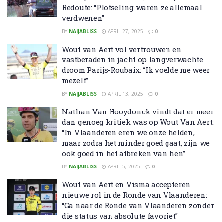
Redoute: “Plotseling waren ze allemaal
verdwenen”
BY
NAIJABLISS
APRIL 27, 2025
0
Wout van Aert vol vertrouwen en
vastberaden in jacht op langverwachte
droom Parijs-Roubaix: “Ik voelde me weer
mezelf”
BY
NAIJABLISS
APRIL 13, 2025
0
Nathan Van Hooydonck vindt dat er meer
dan genoeg kritiek was op Wout Van Aert:
“In Vlaanderen eren we onze helden,
maar zodra het minder goed gaat, zijn we
ook goed in het afbreken van hen”
BY
NAIJABLISS
APRIL 5, 2025
0
Wout van Aert en Visma accepteren
nieuwe rol in de Ronde van Vlaanderen:
“Ga naar de Ronde van Vlaanderen zonder
die status van absolute favoriet”