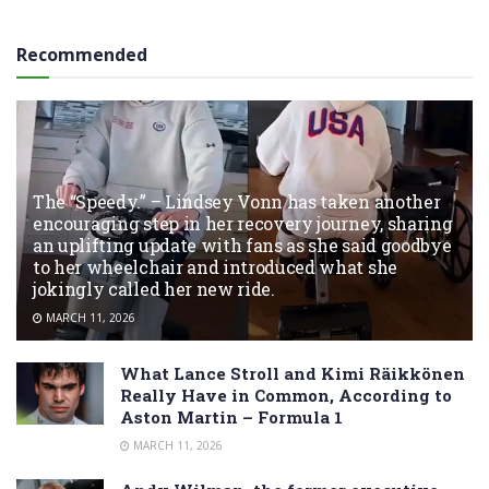
Recommended
The “Speedy.” – Lindsey Vonn has taken another
encouraging step in her recovery journey, sharing
an uplifting update with fans as she said goodbye
to her wheelchair and introduced what she
jokingly called her new ride.
MARCH 11, 2026
What Lance Stroll and Kimi Räikkönen
Really Have in Common, According to
Aston Martin – Formula 1
MARCH 11, 2026