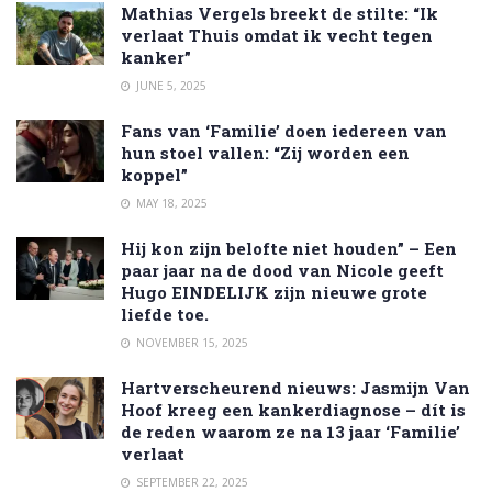
Mathias Vergels breekt de stilte: “Ik
verlaat Thuis omdat ik vecht tegen
kanker”
JUNE 5, 2025
Fans van ‘Familie’ doen iedereen van
hun stoel vallen: “Zij worden een
koppel”
MAY 18, 2025
Hij kon zijn belofte niet houden” – Een
paar jaar na de dood van Nicole geeft
Hugo EINDELIJK zijn nieuwe grote
liefde toe.
NOVEMBER 15, 2025
Hartverscheurend nieuws: Jasmijn Van
Hoof kreeg een kankerdiagnose – dít is
de reden waarom ze na 13 jaar ‘Familie’
verlaat
SEPTEMBER 22, 2025