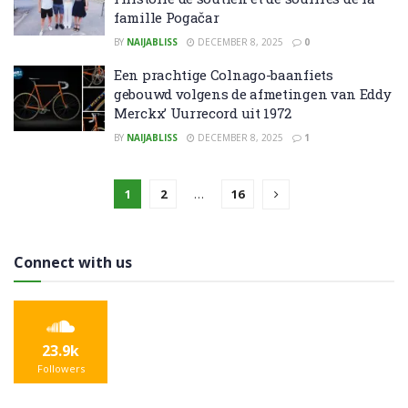
famille Pogačar
BY
NAIJABLISS
DECEMBER 8, 2025
0
Een prachtige Colnago-baanfiets
gebouwd volgens de afmetingen van Eddy
Merckx’ Uurrecord uit 1972
BY
NAIJABLISS
DECEMBER 8, 2025
1
1
2
…
16
Connect with us
23.9k
Followers