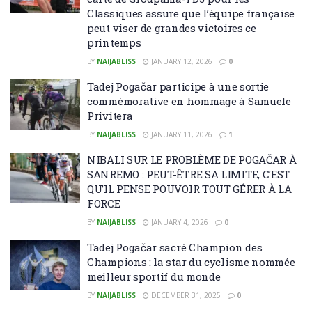
Classiques assure que l’équipe française
peut viser de grandes victoires ce
printemps
BY
NAIJABLISS
JANUARY 12, 2026
0
Tadej Pogačar participe à une sortie
commémorative en hommage à Samuele
Privitera
BY
NAIJABLISS
JANUARY 11, 2026
1
NIBALI SUR LE PROBLÈME DE POGAČAR À
SANREMO : PEUT-ÊTRE SA LIMITE, C’EST
QU’IL PENSE POUVOIR TOUT GÉRER À LA
FORCE
BY
NAIJABLISS
JANUARY 4, 2026
0
Tadej Pogačar sacré Champion des
Champions : la star du cyclisme nommée
meilleur sportif du monde
BY
NAIJABLISS
DECEMBER 31, 2025
0