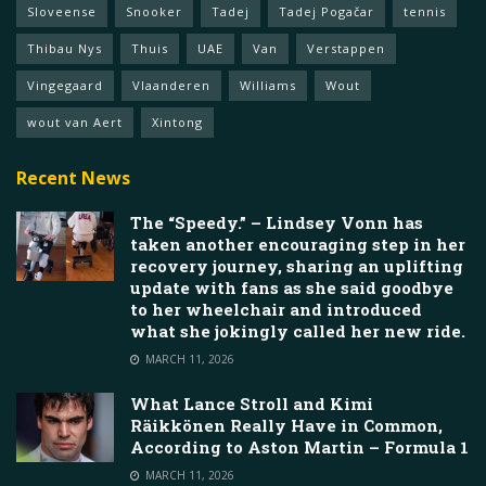
Sloveense
Snooker
Tadej
Tadej Pogačar
tennis
Thibau Nys
Thuis
UAE
Van
Verstappen
Vingegaard
Vlaanderen
Williams
Wout
wout van Aert
Xintong
Recent News
The “Speedy.” – Lindsey Vonn has
taken another encouraging step in her
recovery journey, sharing an uplifting
update with fans as she said goodbye
to her wheelchair and introduced
what she jokingly called her new ride.
MARCH 11, 2026
What Lance Stroll and Kimi
Räikkönen Really Have in Common,
According to Aston Martin – Formula 1
MARCH 11, 2026