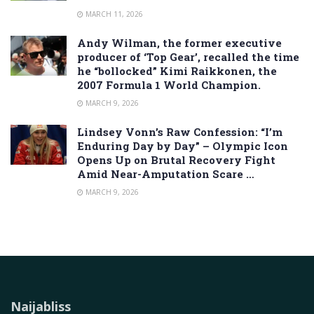
MARCH 11, 2026
Andy Wilman, the former executive
producer of ‘Top Gear’, recalled the time
he “bollocked” Kimi Raikkonen, the
2007 Formula 1 World Champion.
MARCH 9, 2026
Lindsey Vonn’s Raw Confession: “I’m
Enduring Day by Day” – Olympic Icon
Opens Up on Brutal Recovery Fight
Amid Near-Amputation Scare …
MARCH 9, 2026
Naijabliss