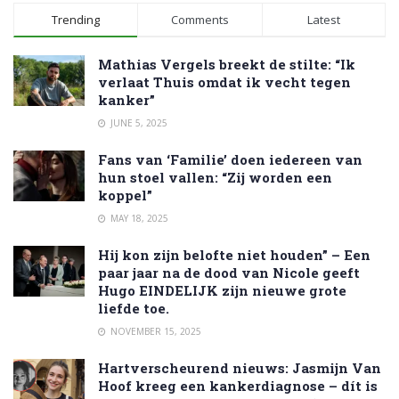
Trending
Comments
Latest
Mathias Vergels breekt de stilte: “Ik
verlaat Thuis omdat ik vecht tegen
kanker”
JUNE 5, 2025
Fans van ‘Familie’ doen iedereen van
hun stoel vallen: “Zij worden een
koppel”
MAY 18, 2025
Hij kon zijn belofte niet houden” – Een
paar jaar na de dood van Nicole geeft
Hugo EINDELIJK zijn nieuwe grote
liefde toe.
NOVEMBER 15, 2025
Hartverscheurend nieuws: Jasmijn Van
Hoof kreeg een kankerdiagnose – dít is