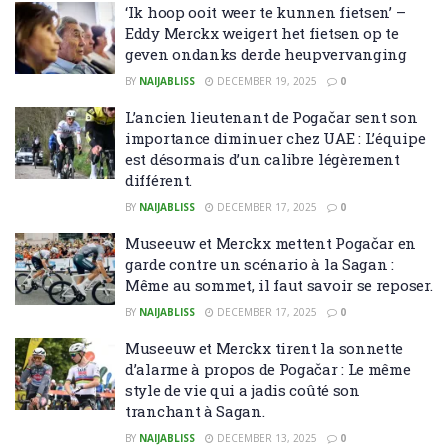
‘Ik hoop ooit weer te kunnen fietsen’ –
Eddy Merckx weigert het fietsen op te
geven ondanks derde heupvervanging
BY
NAIJABLISS
DECEMBER 19, 2025
0
L’ancien lieutenant de Pogačar sent son
importance diminuer chez UAE : L’équipe
est désormais d’un calibre légèrement
différent.
BY
NAIJABLISS
DECEMBER 17, 2025
0
Museeuw et Merckx mettent Pogačar en
garde contre un scénario à la Sagan :
Même au sommet, il faut savoir se reposer.
BY
NAIJABLISS
DECEMBER 17, 2025
0
Museeuw et Merckx tirent la sonnette
d’alarme à propos de Pogačar : Le même
style de vie qui a jadis coûté son
tranchant à Sagan.
BY
NAIJABLISS
DECEMBER 13, 2025
0