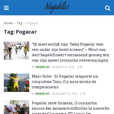
Naijabliss
Home
Tag
Pogacar
Tag:
Pogacar
“Ik moet eerlijk zijn: Tadej Pogačar was
iets onder zijn beste niveau” – Wout van
Aert bagatelliseert verrassend genoeg een
van zijn meest iconische overwinningen
BY
NAIJABLISS
MARCH 5, 2026
0
Marc Soler : Si Pogačar remporte un
cinquième Tour, il y aura moins de
comparaisons
BY
NAIJABLISS
JANUARY 26, 2026
0
Pogačar reste humain, il connaîtra
encore des moments difficiles la nouvelle
carte de Groupama-FDJ pour les