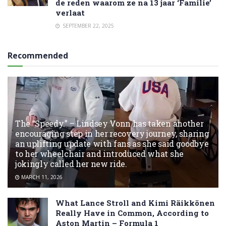
de reden waarom ze na 13 jaar ‘Familie’
verlaat
SEPTEMBER 22, 2025
Recommended
The “Speedy.” – Lindsey Vonn has taken another
encouraging step in her recovery journey, sharing
an uplifting update with fans as she said goodbye
to her wheelchair and introduced what she
jokingly called her new ride.
MARCH 11, 2026
What Lance Stroll and Kimi Räikkönen
Really Have in Common, According to
Aston Martin – Formula 1