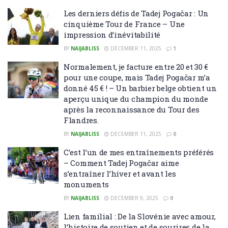
Les derniers défis de Tadej Pogačar : Un
cinquième Tour de France – Une
impression d’inévitabilité
BY
NAIJABLISS
DECEMBER 11, 2025
1
Normalement, je facture entre 20 et 30 €
pour une coupe, mais Tadej Pogačar m’a
donné 45 € ! – Un barbier belge obtient un
aperçu unique du champion du monde
après la reconnaissance du Tour des
Flandres.
BY
NAIJABLISS
DECEMBER 11, 2025
0
C’est l’un de mes entraînements préférés
– Comment Tadej Pogačar aime
s’entraîner l’hiver et avant les
monuments
BY
NAIJABLISS
DECEMBER 9, 2025
0
Lien familial : De la Slovénie avec amour,
l’histoire de soutien et de sourires de la