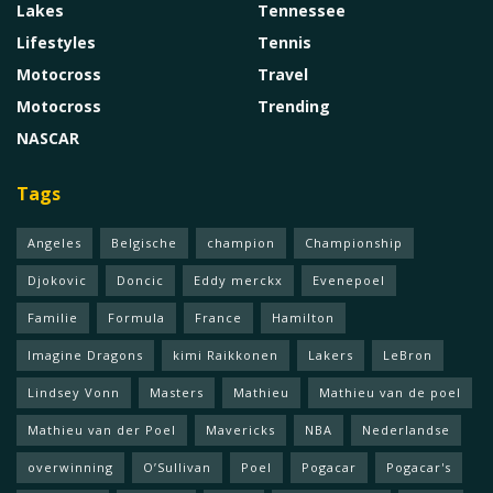
Lakes
Tennessee
Lifestyles
Tennis
Motocross
Travel
Motocross
Trending
NASCAR
Tags
Angeles
Belgische
champion
Championship
Djokovic
Doncic
Eddy merckx
Evenepoel
Familie
Formula
France
Hamilton
Imagine Dragons
kimi Raikkonen
Lakers
LeBron
Lindsey Vonn
Masters
Mathieu
Mathieu van de poel
Mathieu van der Poel
Mavericks
NBA
Nederlandse
overwinning
O’Sullivan
Poel
Pogacar
Pogacar's