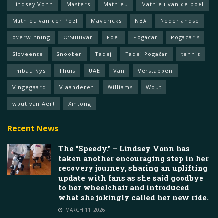
Lindsey Vonn
Masters
Mathieu
Mathieu van de poel
Mathieu van der Poel
Mavericks
NBA
Nederlandse
overwinning
O’Sullivan
Poel
Pogacar
Pogacar's
Sloveense
Snooker
Tadej
Tadej Pogačar
tennis
Thibau Nys
Thuis
UAE
Van
Verstappen
Vingegaard
Vlaanderen
Williams
Wout
wout van Aert
Xintong
Recent News
The “Speedy.” – Lindsey Vonn has
taken another encouraging step in her
recovery journey, sharing an uplifting
update with fans as she said goodbye
to her wheelchair and introduced
what she jokingly called her new ride.
MARCH 11, 2026