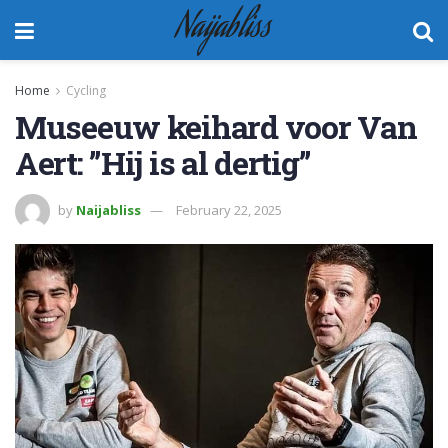
Naijabliss
Home
Cycling
Museeuw keihard voor Van
Aert: ”Hij is al dertig”
by
Naijabliss
February 22, 2025