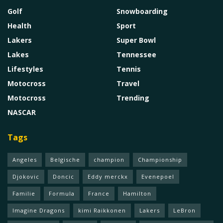
Golf
Snowboarding
Health
Sport
Lakers
Super Bowl
Lakes
Tennessee
Lifestyles
Tennis
Motocross
Travel
Motocross
Trending
NASCAR
Tags
Angeles
Belgische
champion
Championship
Djokovic
Doncic
Eddy merckx
Evenepoel
Familie
Formula
France
Hamilton
Imagine Dragons
kimi Raikkonen
Lakers
LeBron