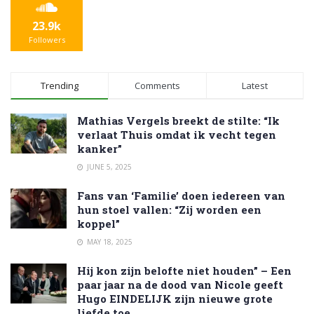
23.9k
Followers
Trending
Comments
Latest
Mathias Vergels breekt de stilte: “Ik
verlaat Thuis omdat ik vecht tegen
kanker”
JUNE 5, 2025
Fans van ‘Familie’ doen iedereen van
hun stoel vallen: “Zij worden een
koppel”
MAY 18, 2025
Hij kon zijn belofte niet houden” – Een
paar jaar na de dood van Nicole geeft
Hugo EINDELIJK zijn nieuwe grote
liefde toe.