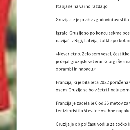
Italijane na varno razdaljo.
Gruzija se je prvič v zgodovini uvrstila
Igralci Gruzije so po koncu tekme posk
navijači v Rigi, Latvija, tolkle po bobni
»Neverjetno. Zelo sem vesel, čestitke
je dejal gruzijski veteran Giorgi Šerma
obrambi in napadu.«
Francija, ki je bila leta 2022 poražena 
osem. Gruzija se bo v četrtfinalu pomer
Francija je zadela le 6 od 36 metov za 
ter izkoristila številne osebne napak
Gruzija je ob polčasu vodila za točko i