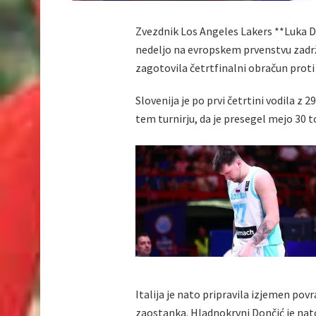
Zvezdnik Los Angeles Lakers **Luka Don
nedeljo na evropskem prvenstvu zadržal
zagotovila četrtfinalni obračun prot
Slovenija je po prvi četrtini vodila z 
tem turnirju, da je presegel mejo 30 t
Italija je nato pripravila izjemen pov
zaostanka. Hladnokrvni Dončić je nato