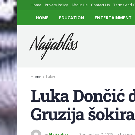
Home
Privacy Policy
About Us
Contact Us
Terms And C
HOME
EDUCATION
ENTERTAINMENT
Naijabliss
Home
Lakers
Luka Dončić d
Gruzija šokira
by
Naijabliss
September 7, 2025
in
Lakers