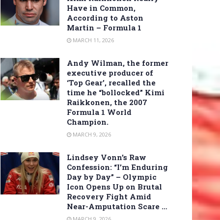
Have in Common,
According to Aston
Martin – Formula 1
MARCH 11, 2026
Andy Wilman, the former
executive producer of
‘Top Gear’, recalled the
time he “bollocked” Kimi
Raikkonen, the 2007
Formula 1 World
Champion.
MARCH 9, 2026
Lindsey Vonn’s Raw
Confession: “I’m Enduring
Day by Day” – Olympic
Icon Opens Up on Brutal
Recovery Fight Amid
Near-Amputation Scare …
MARCH 9, 2026