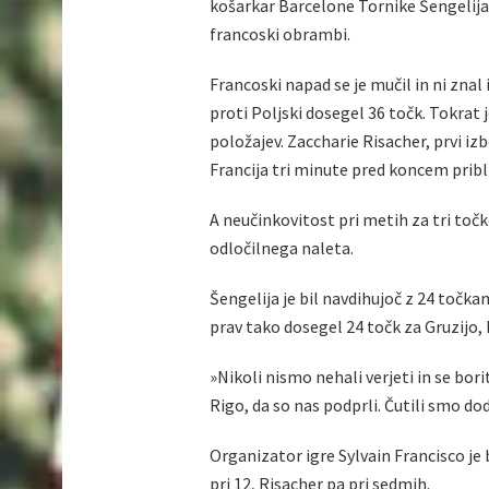
košarkar Barcelone Tornike Šengelija
francoski obrambi.
Francoski napad se je mučil in ni znal
proti Poljski dosegel 36 točk. Tokrat 
položajev. Zaccharie Risacher, prvi iz
Francija tri minute pred koncem pribli
A neučinkovitost pri metih za tri točke
odločilnega naleta.
Šengelija je bil navdihujoč z 24 točk
prav tako dosegel 24 točk za Gruzijo,
»Nikoli nismo nehali verjeti in se borit
Rigo, da so nas podprli. Čutili smo do
Organizator igre Sylvain Francisco je b
pri 12, Risacher pa pri sedmih.