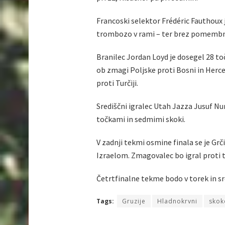
Francoski selektor Frédéric Fauthoux 
trombozo v rami – ter brez pomembni
Branilec Jordan Loyd je dosegel 28 to
ob zmagi Poljske proti Bosni in Herceg
proti Turčiji.
Središčni igralec Utah Jazza Jusuf Nurk
točkami in sedmimi skoki.
V zadnji tekmi osmine finala se je Grči
Izraelom. Zmagovalec bo igral proti 
Četrtfinalne tekme bodo v torek in sre
Tags:
Gruzije
Hladnokrvni
skok