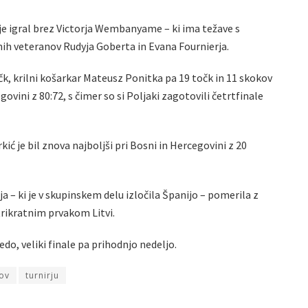
je igral brez Victorja Wembanyame – ki ima težave s
h veteranov Rudyja Goberta in Evana Fournierja.
čk, krilni košarkar Mateusz Ponitka pa 19 točk in 11 skokov
ovini z 80:72, s čimer so si Poljaki zagotovili četrtfinale
ić je bil znova najboljši pri Bosni in Hercegovini z 20
ja – ki je v skupinskem delu izločila Španijo – pomerila z
trikratnim prvakom Litvi.
do, veliki finale pa prihodnjo nedeljo.
ov
turnirju