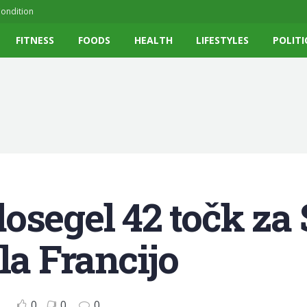
ondition
FITNESS
FOODS
HEALTH
LIFESTYLES
POLITI
osegel 42 točk za 
la Francijo
0
0
0