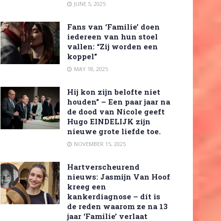
JUNE 5, 2025
Fans van ‘Familie’ doen
iedereen van hun stoel
vallen: “Zij worden een
koppel”
MAY 18, 2025
Hij kon zijn belofte niet
houden” – Een paar jaar na
de dood van Nicole geeft
Hugo EINDELIJK zijn
nieuwe grote liefde toe.
NOVEMBER 15, 2025
Hartverscheurend
nieuws: Jasmijn Van Hoof
kreeg een
kankerdiagnose – dít is
de reden waarom ze na 13
jaar ‘Familie’ verlaat