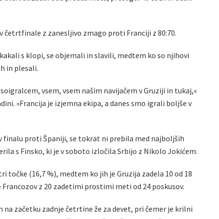
 v četrtfinale z zanesljivo zmago proti Franciji z 80:70.
akali s klopi, se objemali in slavili, medtem ko so njihovi
h in plesali.
 soigralcem, vsem, vsem našim navijačem v Gruziji in tukaj,«
dini. »Francija je izjemna ekipa, a danes smo igrali boljše v
v finalu proti Španiji, se tokrat ni prebila med najboljših
ila s Finsko, ki je v soboto izločila Srbijo z Nikolo Jokićem.
tri točke (16,7 %), medtem ko jih je Gruzija zadela 10 od 18
e Francozov z 20 zadetimi prostimi meti od 24 poskusov.
n na začetku zadnje četrtine že za devet, pri čemer je krilni