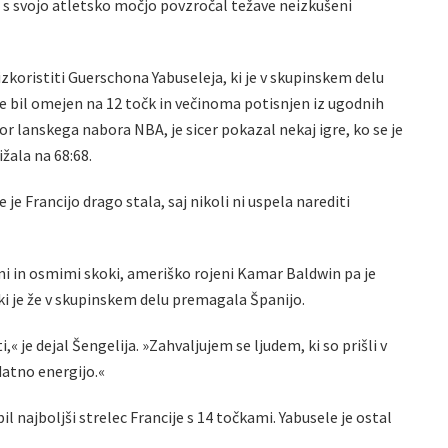
 s svojo atletsko močjo povzročal težave neizkušeni
 izkoristiti Guerschona Yabuseleja, ki je v skupinskem delu
je bil omejen na 12 točk in večinoma potisnjen iz ugodnih
bor lanskega nabora NBA, je sicer pokazal nekaj igre, ko se je
žala na 68:68.
 je Francijo drago stala, saj nikoli ni uspela narediti
ami in osmimi skoki, ameriško rojeni Kamar Baldwin pa je
 ki je že v skupinskem delu premagala Španijo.
i,« je dejal Šengelija. »Zahvaljujem se ljudem, ki so prišli v
datno energijo.«
il najboljši strelec Francije s 14 točkami. Yabusele je ostal