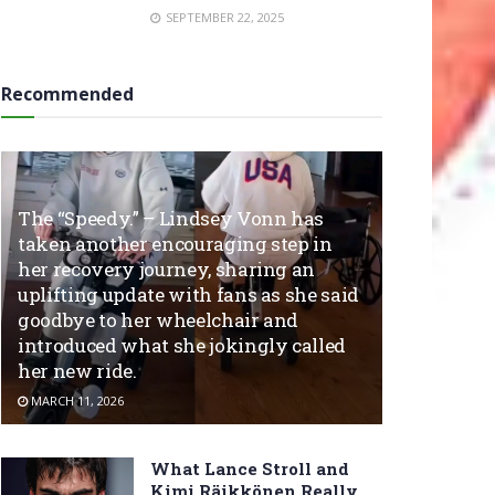
SEPTEMBER 22, 2025
Recommended
The “Speedy.” – Lindsey Vonn has
taken another encouraging step in
her recovery journey, sharing an
uplifting update with fans as she said
goodbye to her wheelchair and
introduced what she jokingly called
her new ride.
MARCH 11, 2026
What Lance Stroll and
Kimi Räikkönen Really