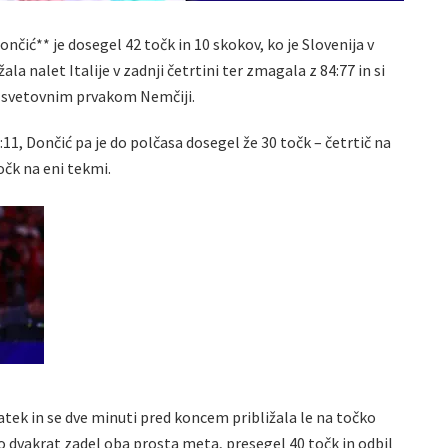
čić** je dosegel 42 točk in 10 skokov, ko je Slovenija v
a nalet Italije v zadnji četrtini ter zmagala z 84:77 in si
i svetovnim prvakom Nemčiji.
29:11, Dončić pa je do polčasa dosegel že 30 točk – četrtič na
očk na eni tekmi.
ratek in se dve minuti pred koncem približala le na točko
 dvakrat zadel oba prosta meta, presegel 40 točk in odbil